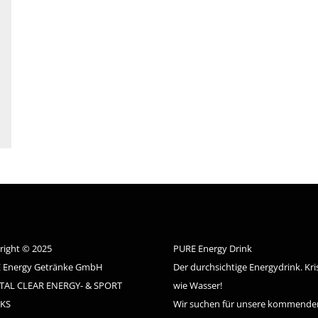
right © 2025
PURE Energy Drink
 Energy Getränke GmbH
Der durchsichtige Energydrink. Kris
TAL CLEAR ENERGY- & SPORT
wie Wasser!
KS
Wir suchen für unsere kommende