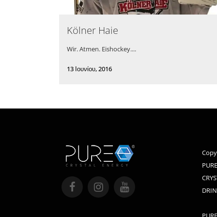
Kölner Haie
Wir. Atmen. Eishockey....
13 Ιουνίου, 2016
Copy
PURE
CRYS
DRIN
PURE,