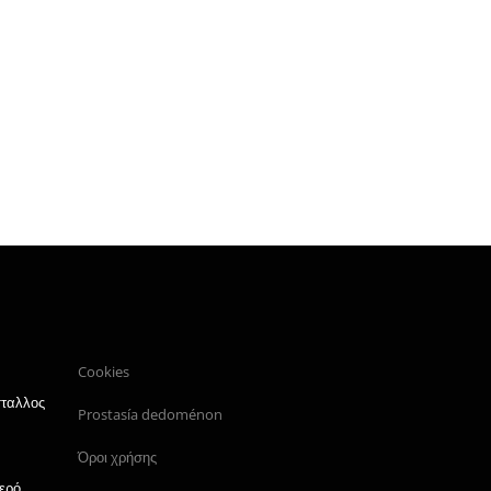
Cookies
σταλλος
Prostasía dedoménon
Όροι χρήσης
ερό,