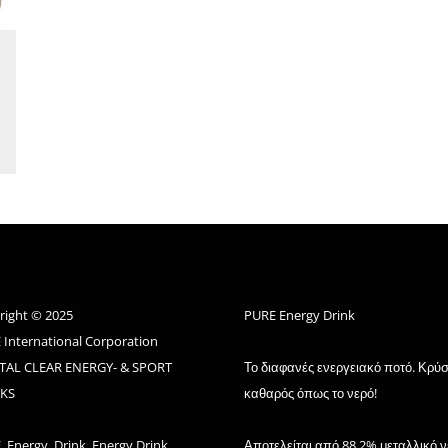
right © 2025
PURE Energy Drink
 International Corporation
TAL CLEAR ENERGY- & SPORT
Το διαφανές ενεργειακό ποτό. Κρύ
KS
καθαρός όπως το νερό!
 Energy, Drink, Energy Drink,
Αποτελείται από 88,2% μεταλλικό ν