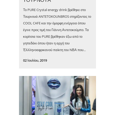
Το PURE Crystal energy drink βρέθηκε στο
Τουρνουά ANTETOKOUNBROS στηρίζοντας το
COOL CAFE και την όμορφη ενέργεια όπου
έγινε προς τιμή του Γιάννη Αντετοκούμπο. Τα
κορίτσια του PURE βρέθηκαν έξω από το
γηπεδάκι όπου ήταν η αρχή του
Έλλληνοαφρικανού παίκτη του NΒΑ που...
02 Ιουλίου, 2019