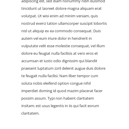
adipiscing elit, sed diam nonummy nibh euismod
tincidunt ut laoreet dolore magna aliquam erat
volutpat. Ut wisi enim ad minim veniam, quis
nostrud exerci tation ullamcorper suscipit lobortis
nisl ut aliquip ex ea commodo consequat. Duis
autem vel eum iriure dolor in hendrerit in
vulputate velit esse molestie consequat, vel illum
dolore eu feugiat nulla facilisis at vero eros et
accumsan et iusto odio dignissim qui blandit
praesent luptatum zzril delenit augue duis dolore
te feugait nulla facilisi. Nam liber tempor cum
soluta nobis eleifend option congue nihil
imperdiet doming id quod mazim placerat facer
possim assum. Typi non habent claritatem
insitam; est usus legentis in iis qui facit eorum
claritatem.